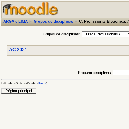
ARGA e LIMA
►
Grupos de disciplinas
►
C. Profissional Eletrónica,
Grupos de disciplinas:
AC 2021
Procurar disciplinas:
Utilizador não identificado. (
Entrar
)
Página principal